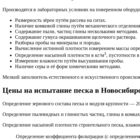
Производятся в лабораторных условиях на поверенном оборуд
Размерность зёрен путём рассева на ситах.
Наличие комковой глины путём механического отделения 
Содержание пыли, частиц глины несколькими методами.
Содержание гумуса окрашиванием щелочного раствора.
Разборка пробы на минералы и породы.
Вычисление истинной плотности измерением массы опред
3
Определение насыпной плотности в кг/м
, пустотности в
Измерение влажности путём высушивания пробы.
Наличие серы и её форм химическими методами.
Мелкий заполнитель естественного и искусственного происхо
Цены на испытание песка в Новосибирс
Определение зернового состава песка и модуля крупности — 20
Определение пылевидных и глинистых частиц, глины в комках
Определение насыпной плотности строительного песка, влажно
Определение коэффициента фильтрации (с определением